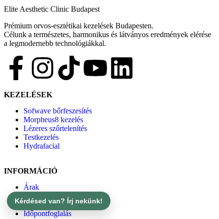
Elite Aesthetic Clinic Budapest
Prémium orvos-esztétikai kezelések Budapesten.
Célunk a természetes, harmonikus és látványos eredmények elérése
a legmodernebb technológiákkal.
KEZELÉSEK
Sofwave bőrfeszesítés
Morpheus8 kezelés
Lézeres szőrtelenítés
Testkezelés
Hydrafacial
INFORMÁCIÓ
Árak
Rólunk
Kérdésed van? Írj nekünk!
Kapcsolat
Időpontfoglalás