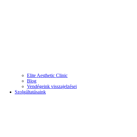
Elite Aesthetic Clinic
Blog
Vendégeink visszajelzései
Szolgáltatásaink