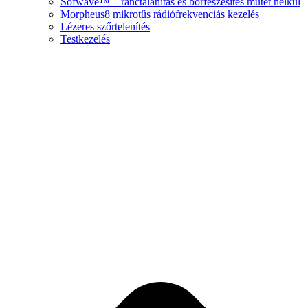
Sofwave™ – ránctalanítás és bőrfeszesítés műtét nélkül
Morpheus8 mikrotűs rádiófrekvenciás kezelés
Lézeres szőrtelenítés
Testkezelés