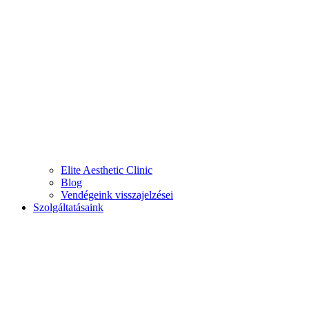
Elite Aesthetic Clinic
Blog
Vendégeink visszajelzései
Szolgáltatásaink