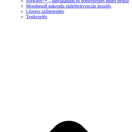
Sofwave™ – ránctalanítás és bőrfeszesítés műtét nélkül
Morpheus8 mikrotűs rádiófrekvenciás kezelés
Lézeres szőrtelenítés
Testkezelés