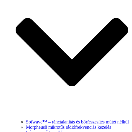
Sofwave™ – ránctalanítás és bőrfeszesítés műtét nélkül
Morpheus8 mikrotűs rádiófrekvenciás kezelés