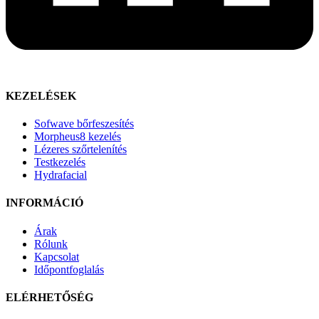
KEZELÉSEK
Sofwave bőrfeszesítés
Morpheus8 kezelés
Lézeres szőrtelenítés
Testkezelés
Hydrafacial
INFORMÁCIÓ
Árak
Rólunk
Kapcsolat
Időpontfoglalás
ELÉRHETŐSÉG