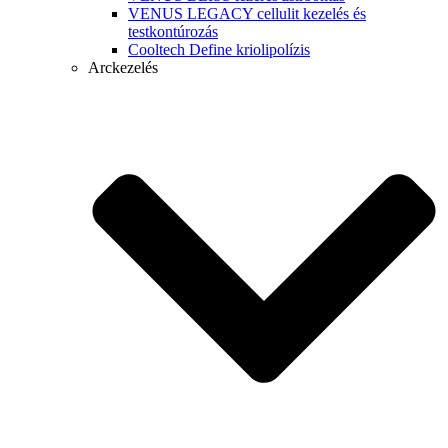
VENUS LEGACY cellulit kezelés és
testkontúrozás
Cooltech Define kriolipolízis
Arckezelés