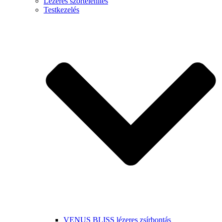
Lézeres szőrtelenítés
Testkezelés
VENUS BLISS lézeres zsírbontás