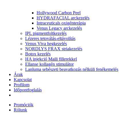
Hollywood Carbon Peel
HYDRAFACIAL arckezelés
Intraceuticals oxigénterápia
Venus Legacy arckezelés
IPL pigmentfoltkezelés
Lézeres tetoválás-eltávolítás
Venus Viva hegkezelés
NORDLYS FRAX striakezelés
Botox kezelés
HA injekció Maili fillerekkel
Ellanse kollagén stimulátor
Lanluma sebészeti beavatkozás nélküli fenékemelés
Árak
Kapcsolat
Profilom
Időpontfoglalás
Promóciók
Rólunk