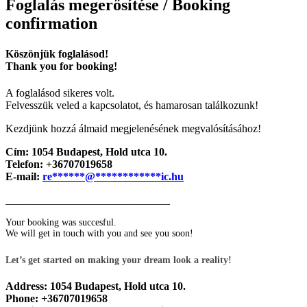
Foglalás megerősítése / Booking
confirmation
Köszönjük foglalásod!
Thank you for booking!
A foglalásod sikeres volt.
Felvesszük veled a kapcsolatot, és hamarosan találkozunk!
Kezdjünk hozzá álmaid megjelenésének megvalósításához!
Cím: 1054 Budapest, Hold utca 10.
Telefon: +36707019658
E-mail:
re
******
@
************
ic.hu
______________________________
Your booking was succesful.
We will get in touch with you and see you soon!
Let’s get started on making your dream look a reality!
Address: 1054 Budapest, Hold utca 10.
Phone: +36707019658