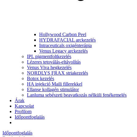
Hollywood Carbon Peel
HYDRAFACIAL arckezelés
Intraceuticals oxigénterápia
Venus Legacy arckezelés
IPL pigmentfoltkezelés
Lézeres tetoválás-eltávolítás
Venus Viva hegkezelés
NORDLYS FRAX striakezelés
Botox kezelés
HA injekció Maili fillerekkel
Ellanse kollagén stimulátor
Lanluma sebészeti beavatkozás nélküli fenékemelés
Árak
Kapcsolat
Profilom
Időpontfoglalás
Időpontfoglalás